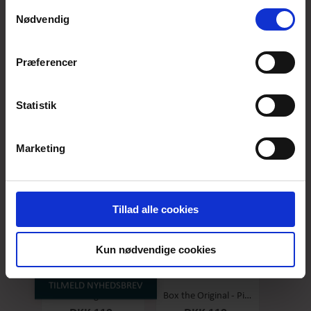
anvende vores hjemmeside.
Samtykkevalg
Nødvendig
Præferencer
Box the original - Original - Stor
Box the Original - Salty Caramel - Stor
DKK 119,-
DKK 119,-
Statistik
Marketing
Tillad alle cookies
Kun nødvendige cookies
TILMELD NYHEDSBREV
Box the original - Raspberry - Stor
Box the Original - Pineapple/coconut - Stor