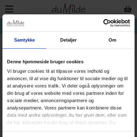
Samtykke
Detaljer
Om
Denne hjemmeside bruger cookies
INTERIØR & ANDET
Vi bruger cookies til at tilpasse vores indhold og
annoncer, til at vise dig funktioner til sociale medier og til
at analysere vores trafik. Vi deler også oplysninger om
din brug af vores website med vores partnere inden for
sociale medier, annonceringspartnere og
analysepartnere. Vores partnere kan kombinere disse
data med andre oplysninger, du har givet dem, eller som
de har indsamlet fra din brug af deres tjenester. Du
samtykker til vores cookies, hvis du fortsætter med at