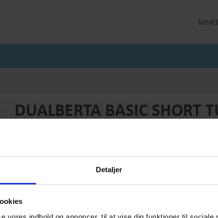
NYHE
LLEKTION
STRØMPEBUKSER
MÅNEDENS GODE TILBUD
 MILDE
STRØMPEBUKSER 60 DEN
JULI MÅNEDS GODE TILBUD
 MILDE ETC
STRØMPEBUKSER 130 DEN
JUNI MÅNEDS GODE TIBUD
NS
MAJ MÅNEDS GODE TILBUD
OLER
DUALBERTA BASIC SHORT 
Produktnummer: BAS-BLU-110-Turquoise
Førpris
DKK 299,-
Pris
DKK 125,-
Detaljer
Vælg størrelse:
Vælg antal:
XS
1
ookies
se vores indhold og annoncer, til at vise dig funktioner til sociale