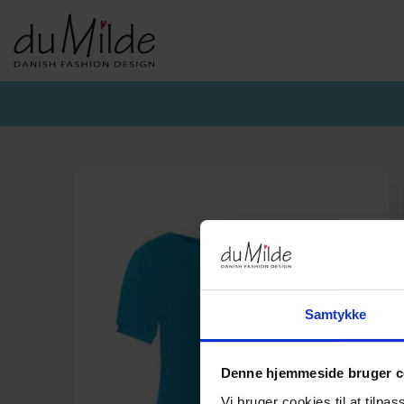
DU MILDE & DU MILDE ETC.
KVIST & HJORD
BASISKO
AW26-DUMILDE
AW26_KVIST&HJORD
BASIS DU
AW26-ETC
BLUSER
BASIS DU
BUKSER
CARDIGA
KJOLER
UNDERKJ
NEDERDELE
ULD
Samtykke
Denne hjemmeside bruger c
Vi bruger cookies til at tilpas