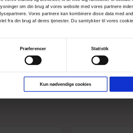
PRODUKTBESKRIVELSE
plysninger om din brug af vores website med vores partnere inden
ysepartnere. Vores partnere kan kombinere disse data med andr
Lækker bluse med rund båd hals. Blusen er skåret med let 
et fra din brug af deres tjenester. Du samtykker til vores cookie
Oekotex Standard 100 certificeret viscosejersey.
Materiale: 92% viscose/8% elastan
Vaskes ved 30 grader skånsom vask uden blegemidler og hænget
Præferencer
Statistik
Perfekt til nederdel og bukser og som den rolige basisbluse und
Findes i str. Small - 3xlarge.
Kun nødvendige cookies