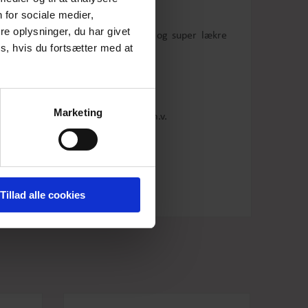
 for sociale medier,
e oplysninger, du har givet
A-facon
og er syet i vores kendte
og super lækre
s, hvis du fortsætter med at
ørrer på bøjle.
Marketing
er farvestålende jakker/cardigans m.v.
Tillad alle cookies