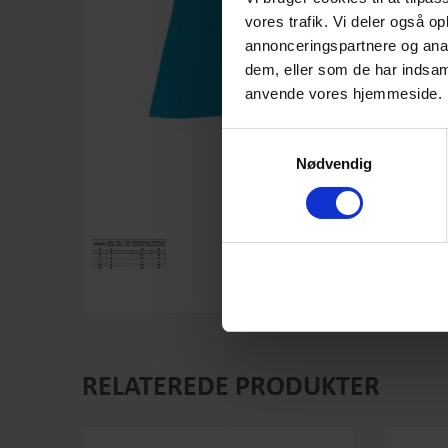
vores trafik. Vi deler også o
annonceringspartnere og anal
dem, eller som de har indsaml
anvende vores hjemmeside.
Samtykkevalg
Nødvendig
RELATEREDE PRODUKTER