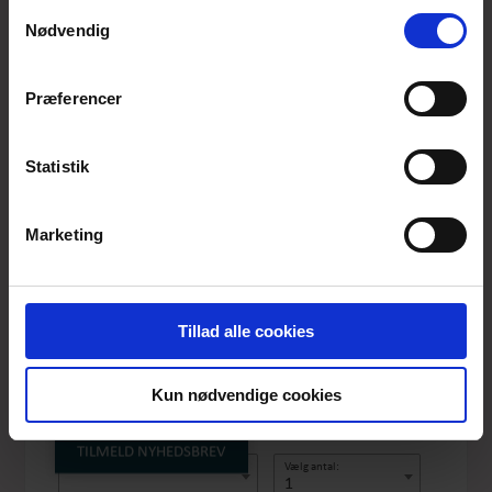
anvende vores hjemmeside.
Samtykkevalg
Nødvendig
Præferencer
Statistik
Marketing
ILAIKO CROSS JACKET
BLACK
Tillad alle cookies
Produktnummer: SS26-KH-085
Pris
DKK 1549,-
Kun nødvendige cookies
TILMELD NYHEDSBREV
Vælg størrelse:
Vælg antal:
1