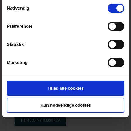
anvende vores hjemmeside.
Samtykkevalg
Nødvendig
Præferencer
Statistik
Marketing
Tillad alle cookies
SMUK DUG - SMALL
Kun nødvendige cookies
FLOWERS
TILMELD NYHEDSBREV
Produktnummer: DUG-009