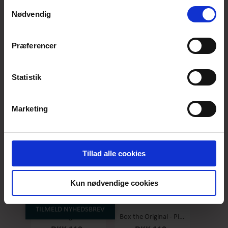
anvende vores hjemmeside.
Samtykkevalg
Nødvendig
Præferencer
Box the original - Original - Stor
Box the Original - Salty Caramel - Stor
DKK 119,-
DKK 119,-
Statistik
Marketing
Tillad alle cookies
Kun nødvendige cookies
TILMELD NYHEDSBREV
Box the original - Raspberry - Stor
Box the Original - Pineapple/coconut - Stor