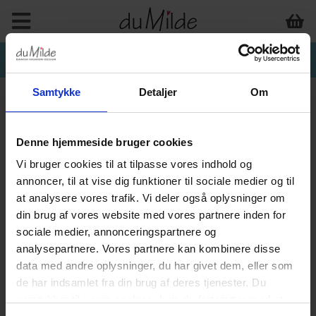
Samtykke
Detaljer
Om
Denne hjemmeside bruger cookies
INTERIØR & ANDET
Vi bruger cookies til at tilpasse vores indhold og
annoncer, til at vise dig funktioner til sociale medier og til
at analysere vores trafik. Vi deler også oplysninger om
din brug af vores website med vores partnere inden for
sociale medier, annonceringspartnere og
analysepartnere. Vores partnere kan kombinere disse
data med andre oplysninger, du har givet dem, eller som
de har indsamlet fra din brug af deres tjenester. Du
samtykker til vores cookies, hvis du fortsætter med at