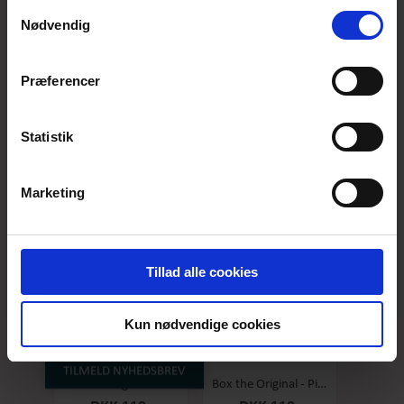
anvende vores hjemmeside.
Samtykkevalg
Nødvendig
Præferencer
Box the original - Original - Stor
Box the Original - Salty Caramel - Stor
DKK 119,-
DKK 119,-
Statistik
Marketing
Tillad alle cookies
Kun nødvendige cookies
TILMELD NYHEDSBREV
Box the original - Raspberry - Stor
Box the Original - Pineapple/coconut - Stor