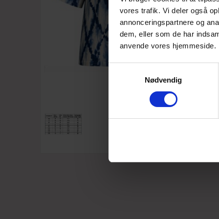
vores trafik. Vi deler også o
annonceringspartnere og anal
dem, eller som de har indsaml
anvende vores hjemmeside.
Samtykkevalg
Nødvendig