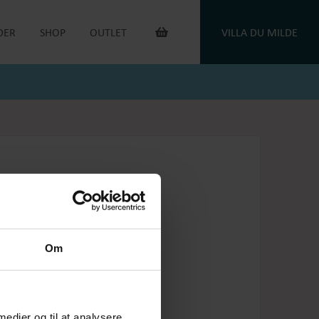
DER
SHOP
OUTLET
VILLA DU MILDE
INTERIØR & ANDET
OUTLET VARER
DUGE
DU MILDE
TOILETTASKER
DU MILDE ETC.
TÆPPER
NATKJOLER & HYGGESÆT
PUDER
ONE OF A KIND
KAFFEVARMERE
SMYKKER
NEGLELAK
HANDSKER
OEJBRO STRIKSOKKER
UNIKASTRIK & OPSKRIFTER
GAVEKORT
Om
PLEJEPRODUKTER
DELIKATESSE
RETURLABEL
 medier og til at analysere