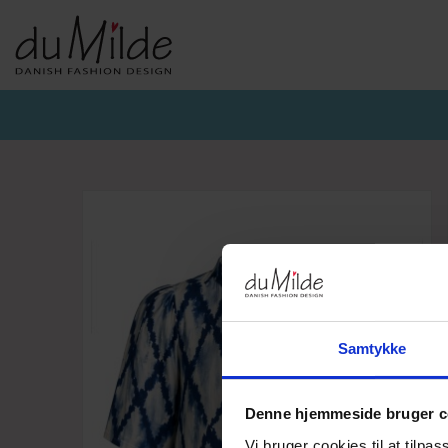
DU MILDE & DU MILDE ETC.
KVIST & HJORD
BASISKO
AW26-DUMILDE
AW26_KVIST&HJORD
BASIS DU
AW26-ETC
BLUSER
BASIS DU
BUKSER
CARDIGA
KJOLER
UNDERKJ
NEDERDELE
ULD
Samtykke
Denne hjemmeside bruger c
Vi bruger cookies til at tilpas