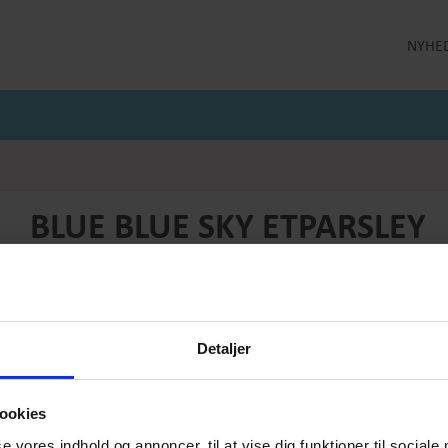
NYHE
LLEKTION
STRØMPEBUKSER
MÅNEDENS GODE TILBUD
 MILDE
STRØMPEBUKSER 60 DEN
JULI MÅNEDS GODE TILBUD
 MILDE ETC
STRØMPEBUKSER 130 DEN
JUNI MÅNEDS GODE TIBUD
NS
MAJ MÅNEDS GODE TILBUD
OLER
BLUE BLUE SKY ETPARSLEY
Produktnummer: SS26-etc-022C
Førpris
DKK 949,-
Pris
DKK 474,-
Detaljer
Vælg størrelse:
Vælg antal:
1
ookies
se vores indhold og annoncer, til at vise dig funktioner til sociale