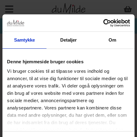
Samtykke
Detaljer
Om
Denne hjemmeside bruger cookies
INTERIØR & ANDET
Vi bruger cookies til at tilpasse vores indhold og
annoncer, til at vise dig funktioner til sociale medier og til
at analysere vores trafik. Vi deler også oplysninger om
din brug af vores website med vores partnere inden for
sociale medier, annonceringspartnere og
analysepartnere. Vores partnere kan kombinere disse
data med andre oplysninger, du har givet dem, eller som
de har indsamlet fra din brug af deres tjenester. Du
samtykker til vores cookies, hvis du fortsætter med at