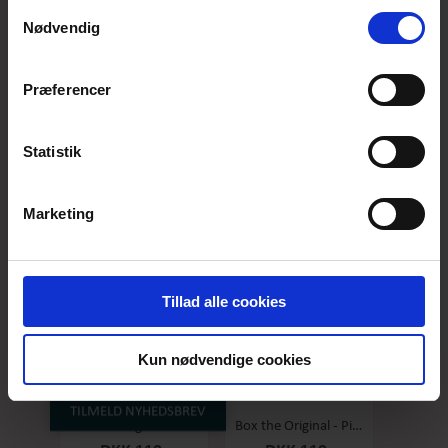
anvende vores hjemmeside.
Samtykkevalg
Nødvendig
Præferencer
Box the original - Original - Stor
Box the Original - Salty Caramel - Stor
DKK 119,-
DKK 119,-
Statistik
Marketing
Tillad alle cookies
Kun nødvendige cookies
TILMELD NYHEDSBREV
Box the original - Raspberry - Stor
Box the Original - Pineapple/coconut - Stor