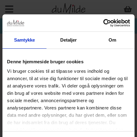
Samtykke
Detaljer
Om
Denne hjemmeside bruger cookies
INTERIØR & ANDET
Vi bruger cookies til at tilpasse vores indhold og
annoncer, til at vise dig funktioner til sociale medier og til
at analysere vores trafik. Vi deler også oplysninger om
din brug af vores website med vores partnere inden for
sociale medier, annonceringspartnere og
analysepartnere. Vores partnere kan kombinere disse
data med andre oplysninger, du har givet dem, eller som
de har indsamlet fra din brug af deres tjenester. Du
samtykker til vores cookies, hvis du fortsætter med at