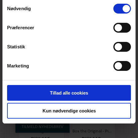
anvende vores hjemmeside.
Samtykkevalg
Nødvendig
Præferencer
Box the original - Original - Stor
Box the Original - Salty Caramel - Stor
DKK 119,-
DKK 119,-
Statistik
Marketing
Tillad alle cookies
Kun nødvendige cookies
TILMELD NYHEDSBREV
Box the original - Raspberry - Stor
Box the Original - Pineapple/coconut - Stor