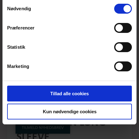
anvende vores hjemmeside.
Samtykkevalg
Nødvendig
Præferencer
Statistik
Marketing
Tillad alle cookies
ETBLUEBELL BASIC
Kun nødvendige cookies
AQUAGREEN LONG
TILMELD NYHEDSBREV
SLEEVE