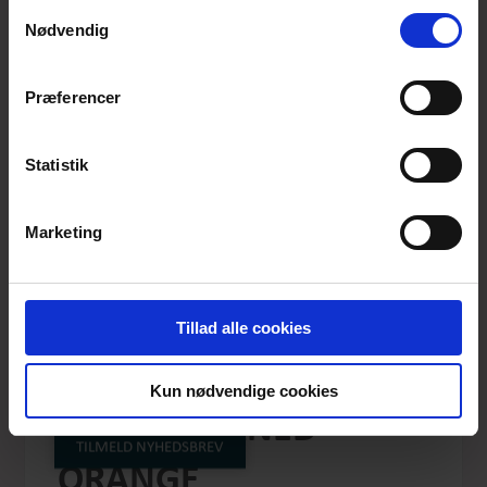
anvende vores hjemmeside.
Samtykkevalg
Nødvendig
Præferencer
Statistik
Marketing
Tillad alle cookies
DUALBERTA BASIC
Kun nødvendige cookies
SHORT BURNED
TILMELD NYHEDSBREV
ORANGE