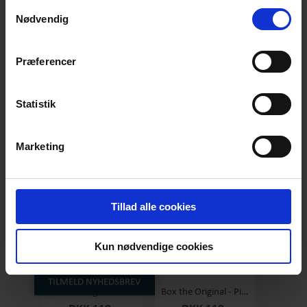
anvende vores hjemmeside.
Samtykkevalg
Nødvendig
Præferencer
Box the original - Original - Stor
Box the Original - Salty Caramel - Stor
DKK 119,-
DKK 119,-
Statistik
Marketing
Tillad alle cookies
Kun nødvendige cookies
TILMELD NYHEDSBREV
Box the original - Raspberry - Stor
Box the Original - Pineapple/coconut - Stor