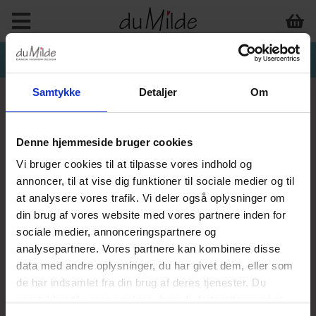
Samtykke
Detaljer
Om
Denne hjemmeside bruger cookies
INTERIØR & ANDET
Vi bruger cookies til at tilpasse vores indhold og
annoncer, til at vise dig funktioner til sociale medier og til
at analysere vores trafik. Vi deler også oplysninger om
din brug af vores website med vores partnere inden for
sociale medier, annonceringspartnere og
analysepartnere. Vores partnere kan kombinere disse
data med andre oplysninger, du har givet dem, eller som
de har indsamlet fra din brug af deres tjenester. Du
samtykker til vores cookies, hvis du fortsætter med at