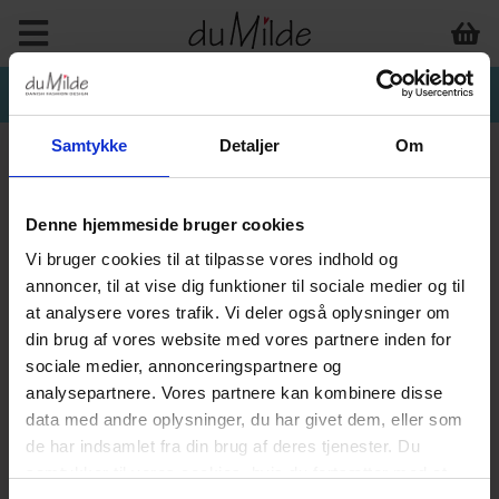
Samtykke
Detaljer
Om
Denne hjemmeside bruger cookies
DU MILDE & DU MILDE
Vi bruger cookies til at tilpasse vores indhold og
annoncer, til at vise dig funktioner til sociale medier og til
ETC.
at analysere vores trafik. Vi deler også oplysninger om
din brug af vores website med vores partnere inden for
sociale medier, annonceringspartnere og
analysepartnere. Vores partnere kan kombinere disse
data med andre oplysninger, du har givet dem, eller som
de har indsamlet fra din brug af deres tjenester. Du
samtykker til vores cookies, hvis du fortsætter med at