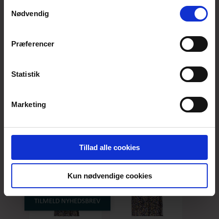
anvende vores hjemmeside.
Samtykkevalg
Nødvendig
Præferencer
Statistik
duCilia Grey Dots
duLine Grey Dots
DKK 1199,-
DKK 1499,-
Marketing
Tillad alle cookies
Kun nødvendige cookies
TILMELD NYHEDSBREV