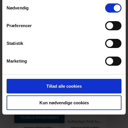
anvende vores hjemmeside.
Samtykkevalg
Nødvendig
Præferencer
Queeny Tribute duLillian
Queeny Tribute duNinna
Førpris
DKK 1499,-
Førpris
DKK 1499,-
Statistik
DKK 749,-
DKK 749,-
Marketing
-50%
-50%
Tillad alle cookies
Kun nødvendige cookies
TILMELD NYHEDSBREV
duAlminas Pink Summer
duMarleys Pink Summer
Førpris
DKK 1499,-
Førpris
DKK 1499,-