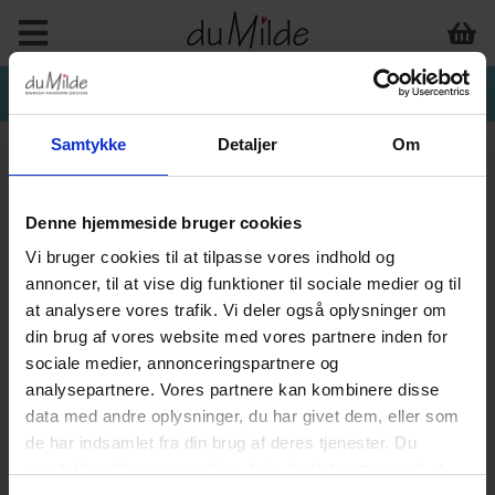
Samtykke
Detaljer
Om
Denne hjemmeside bruger cookies
BASISKOLLEKTION
Vi bruger cookies til at tilpasse vores indhold og
annoncer, til at vise dig funktioner til sociale medier og til
at analysere vores trafik. Vi deler også oplysninger om
din brug af vores website med vores partnere inden for
sociale medier, annonceringspartnere og
analysepartnere. Vores partnere kan kombinere disse
data med andre oplysninger, du har givet dem, eller som
de har indsamlet fra din brug af deres tjenester. Du
samtykker til vores cookies, hvis du fortsætter med at