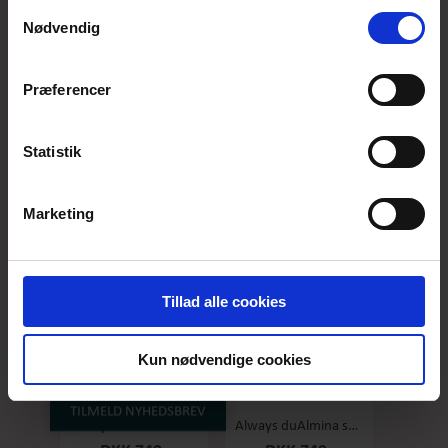
anvende vores hjemmeside.
Samtykkevalg
Nødvendig
Præferencer
Always duAlmina short sleeve Yellow
Always duAlmina short sleeve Burned Orange
DKK 749,-
DKK 749,-
Statistik
Marketing
Tillad alle cookies
Kun nødvendige cookies
TILMELD NYHEDSBREV
Always duAlmina short sleeve Pink
Always duAlmina short sleeve Red